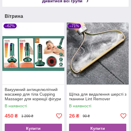
Дивитися всі групи
Вітрина
–62%
–71%
Вакуумний антицелюлітний
масажер для тіла Cupping
Щітка для видалення шерсті з
Massager для корекції фігури
тканини Lint Remover
В наявності
В наявності
450
26
₴
₴
1 200 ₴
90 ₴
Купити
Купити