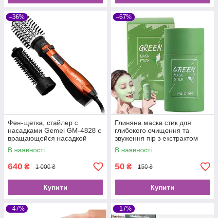
–36%
–67%
Фен-щетка, стайлер c
Глиняна маска стик для
насадками Gemei GM-4828 с
глибокого очищення та
вращающейся насадкой
звуження пір з екстрактом
Зеленого Чаю Green Mask
В наявності
В наявності
Stick MEIDIAN
640
50
₴
₴
1 000 ₴
150 ₴
Купити
Купити
–47%
–17%