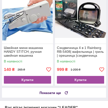
Швейная мини-машинка
Сэндвичница 4 в 1 Rainberg
HANDY STITCH, ручная
RB-5408| вафельница | гриль
швейная машинка
| орешница |сэндвичница
В наявності
В наявності
140
999
₴
₴
265 ₴
1 200 ₴
Купити
Купити
Показати ще
Вас вітає інтернет магазин "LEADER"