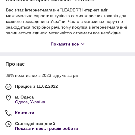
Вас вітає інтернет-магазин "LEADER"! Інтернет зміг
максимально спростити купівлю самих корисних товарів для
кожного громадянина України. Часто в магазинах поруч не
знаходиться потрібної речі, тому покупка в інтернет-магазині
залишається єдиною можливістю отримати все необхідне.
Інтернет-магазин "LEADER" створювався з метою зібрати всі
Показати все
корисні товари для дому, роботи, дозвілля та догляду за
собою в одному місці. Вже зараз ми пропонуємо один з
найбільших каталогів всіляких товарів в українській частині
інтернету і постійно розширюємо асортимент!Продаючи
Про нас
щось нашим клієнтам, ми беремо повну відповідальність
перед ними, згідно Закону про захист прав споживачів.Кожна
88% позитивних з 2023 відгуків за рік
товарна картка детально прописана, щоб ще на ранньому
етапі закрити більшість можливих питань. Якщо труднощі
Працює з 11.02.2022
залишаються, обов'язково дзвоніть нашим менеджерам. Це
компетентні люди, здатні проконсультувати з будь-якого
м. Одеса
товару і допомогти з правильним вибором. Для оплати
Одеса, Україна
передбачено 3 можливі способи: Через сайт, одразу після
Контакти
оформлення замовлення. Післяплата з оплатою при
отриманні посилки. Ми не працює з перекупниками і
Сьогодні вихідний
посередниками, тому пропонуємо дійсно кращі ціни в Україні.
Показати весь графік роботи
Перейдіть в розділ «Доставка та оплата», щоб детальніше