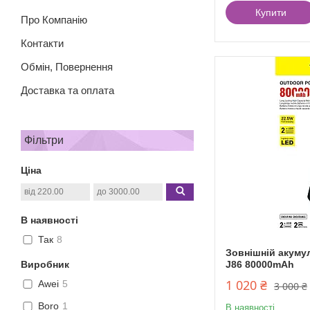
Купити
Про Компанію
Контакти
Обмін, Повернення
Доставка та оплата
Фільтри
Ціна
В наявності
Так
8
Зовнішній акуму
Виробник
J86 80000mAh
1 020 ₴
Awei
5
3 000 ₴
Boro
1
В наявності