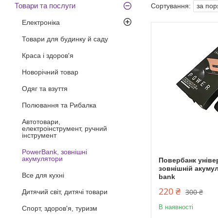
Товари та послуги
Електроніка
Товари для будинку й саду
Краса і здоров'я
Новорічний товар
Одяг та взуття
Полювання та Рибалка
Автотовари,
електроінструмент, ручний
інструмент
PowerBank, зовнішні
акумулятори
Повербанк уніве
зовнішній акуму
Все для кухні
bank
220 ₴
300 ₴
Дитячий світ, дитячі товари
В наявності
Спорт, здоров'я, туризм