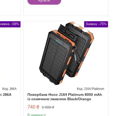
Купити
–58%
–75%
J86A
J164 Platinum
i J86A
Повербанк Hoco J164 Platinum 8000 mAh
із сонячною панелею Black/Orange
740 ₴
3 000 ₴
В наявності