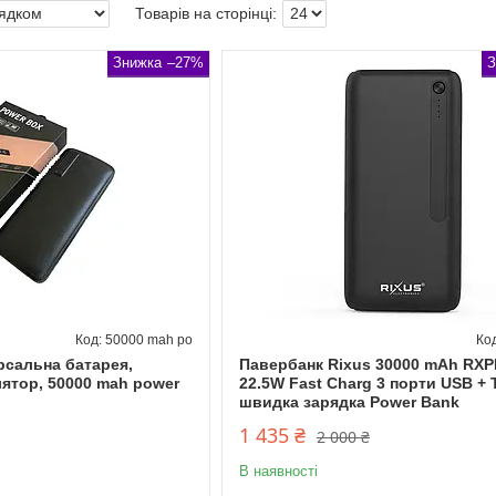
–27%
50000 mah po
рсальна батарея,
Павербанк Rixus 30000 mAh RX
лятор, 50000 mah power
22.5W Fast Charg 3 порти USB + 
швидка зарядка Power Bank
1 435 ₴
2 000 ₴
В наявності