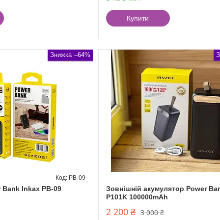
Купити
–64%
PB-09
 Bank Inkax PB-09
Зовнішній акумулятор Power Ba
P101K 100000mAh
2 200 ₴
3 000 ₴