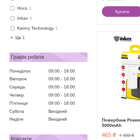
Hoco
1
Купити
Inkax
4
Kamry Technology
1
Ще 1
Графік роботи
Понеділок
09:00
18:00
Вівторок
09:00
18:00
Середа
09:00
18:00
Четвер
09:00
18:00
Пʼятниця
09:00
18:00
Субота
Вихідний
Неділя
Вихідний
Повербанк Power
5000mAh
465 ₴
1 300 ₴
Контакти