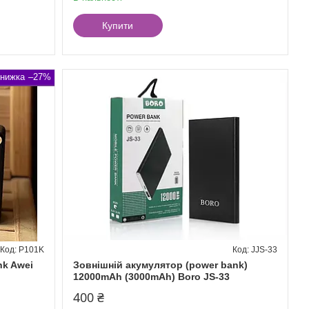
Купити
–27%
P101K
JJS-33
nk Awei
Зовнішній акумулятор (power bank)
12000mAh (3000mAh) Boro JS-33
400 ₴