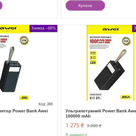
Купити
–66%
J86
лятор Power Bank Awei
Ультрапотужний Power Bank Awe
100000 mAh
1 275 ₴
3 000 ₴
В наявності