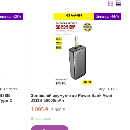
–28%
–66%
RXPB38B
J111B
PB38B
Зовнішній акумулятор Power Bank Awei
Type-C
J111B 50000mAh
1 005 ₴
3 000 ₴
В наявності