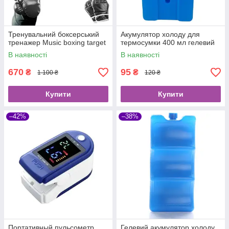
Тренувальний боксерський
Акумулятор холоду для
тренажер Music boxing target
термосумки 400 мл гелевий
В наявності
В наявності
670
95
₴
₴
1 100 ₴
120 ₴
Купити
Купити
–42%
–38%
Портативный пульсометр
Гелевий акумулятор холоду