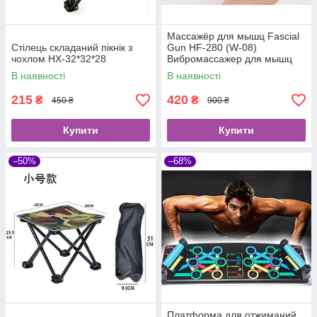
Массажёр для мышц Fascial
Стілець складаний пікнік з
Gun HF-280 (W-08)
чохлом HX-32*32*28
Вибромассажер для мышц
В наявності
В наявності
215
420
₴
₴
450 ₴
900 ₴
Купити
Купити
–50%
–68%
Платформа для отжиманий