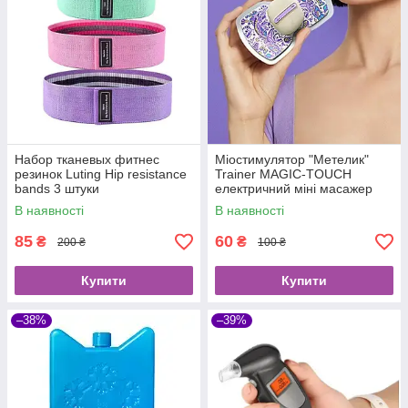
Набор тканевых фитнес
Міостимулятор "Метелик"
резинок Luting Hip resistance
Trainer MAGIC-TOUCH
bands 3 штуки
електричний міні масажер
для тіла
В наявності
В наявності
85
60
₴
₴
200 ₴
100 ₴
Купити
Купити
–38%
–39%