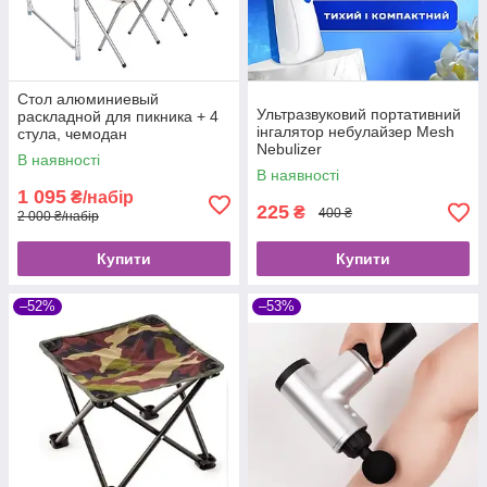
Стол алюминиевый
Ультразвуковий портативний
раскладной для пикника + 4
інгалятор небулайзер Mesh
стула, чемодан
Nebulizer
В наявності
В наявності
1 095
₴/набір
225
₴
400 ₴
2 000 ₴/набір
Купити
Купити
–52%
–53%