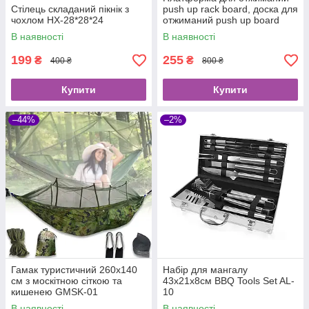
Стілець складаний пікнік з
push up rack board, доска для
чохлом HX-28*28*24
отжиманий push up board
В наявності
В наявності
199
255
₴
₴
400 ₴
800 ₴
Купити
Купити
–44%
–2%
Гамак туристичний 260х140
Набір для мангалу
см з москітною сіткою та
43х21х8см BBQ Tools Set AL-
кишенею GMSK-01
10
В наявності
В наявності