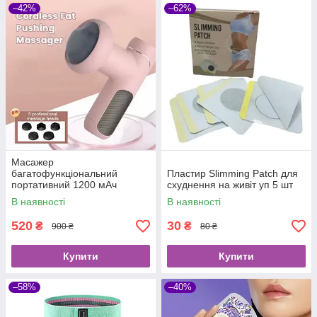
–42%
–62%
Масажер
багатофункціональний
Пластир Slimming Patch для
портативний 1200 мАч
схуднення на живіт уп 5 шт
ручний для всього тіла з 5
В наявності
В наявності
насадками Pink HS-009
520
30
₴
₴
900 ₴
80 ₴
Купити
Купити
–58%
–40%