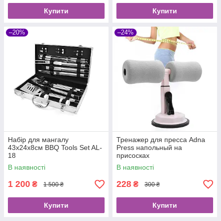
Купити
Купити
–20%
–24%
Набір для мангалу
Тренажер для пресса Adna
43х24х8см BBQ Tools Set AL-
Press напольный на
18
присосках
В наявності
В наявності
1 200
228
₴
₴
1 500 ₴
300 ₴
Купити
Купити