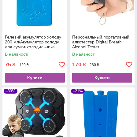
Гелевий акумулятор холоду
Персональный портативный
200 мл/Акумулятор холоду
алкотестер Digital Breath
для сумки-холодильника
Alcohol Tester
В наявності
В наявності
75
170
₴
₴
120 ₴
280 ₴
Купити
Купити
–39%
–21%