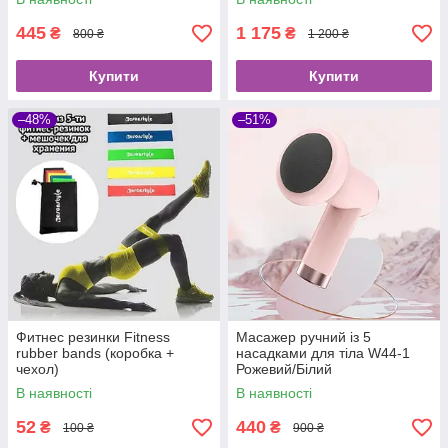
445
1 175
₴
₴
800 ₴
1 200 ₴
Купити
Купити
–48%
–51%
Фитнес резинки Fitness
Масажер ручний із 5
rubber bands (коробка +
насадками для тіла W44-1
чехол)
Рожевий/Білий
В наявності
В наявності
52
440
₴
₴
100 ₴
900 ₴