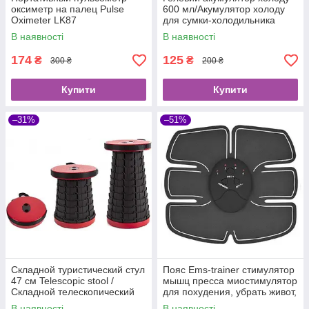
оксиметр на палец Pulse
600 мл/Акумулятор холоду
Oximeter LK87
для сумки-холодильника
В наявності
В наявності
174
125
₴
₴
300 ₴
200 ₴
Купити
Купити
–31%
–51%
Складной туристический стул
Пояс Ems-trainer стимулятор
47 см Telescopic stool /
мышц пресса миостимулятор
Складной телескопический
для похудения, убрать живот,
стул для пикника, рыбалки
похудеть
В наявності
В наявності