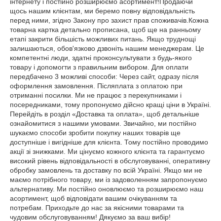
інтернету і постійно розширюємо асортимент!Продаючи
щось нашим клієнтам, ми беремо повну відповідальність
перед ними, згідно Закону про захист прав споживачів.Кожна
товарна картка детально прописана, щоб ще на ранньому
етапі закрити більшість можливих питань. Якщо труднощі
залишаються, обов'язково дзвоніть нашим менеджерам. Це
компетентні люди, здатні проконсультувати з будь-якого
товару і допомогти з правильним вибором. Для оплати
передбачено 3 можливі способи: Через сайт, одразу після
оформлення замовлення. Післяплата з оплатою при
отриманні посилки. Ми не працює з перекупниками і
посередниками, тому пропонуємо дійсно кращі ціни в Україні.
Перейдіть в розділ «Доставка та оплата», щоб детальніше
ознайомитися з нашими умовами. Звичайно, ми постійно
шукаємо способи зробити покупку наших товарів ще
доступніше і вигідніше для клієнта. Тому постійно проводимо
акції зі знижками. Ми цінуємо кожного клієнта та гарантуємо
високий рівень відповідальності в обслуговуванні, оперативну
обробку замовлень та доставку по всій Україні. Якщо ми не
маємо потрібного товару, ми із задоволенням запропонуємо
альтернативу. Ми постійно оновлюємо та розширюємо наш
асортимент, щоб відповідати вашим очікуванням та
потребам. Приходьте до нас за якісними товарами та
чудовим обслуговуванням! Дякуємо за ваш вибір!