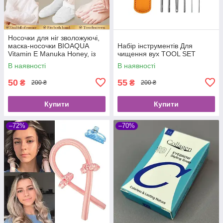
Носочки для ніг зволожуючі,
маска-носочки BIOAQUA
Набір інструментів Для
Vitamin E Manuka Honey, із
чищення вух TOOL SET
медом та вітаміном Е, 1 пара
В наявності
В наявності
50
55
₴
₴
200 ₴
200 ₴
Купити
Купити
–72%
–70%