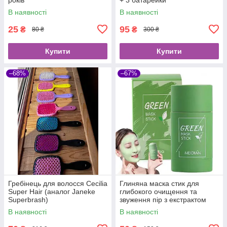
В наявності
В наявності
25
95
₴
₴
80 ₴
300 ₴
Купити
Купити
–68%
–67%
Гребінець для волосся Cecilia
Глиняна маска стик для
Super Hair (аналог Janeke
глибокого очищення та
Superbrash)
звуження пір з екстрактом
Зеленого Чаю Green Mask
В наявності
В наявності
Stick MEIDIAN