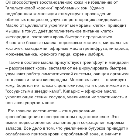
Oil способствует восстановлению кожи и избавлению от
"апельсиновой корочки" проблемных зон. Удачно
подобранная композиция стимулирует прохождение
обменных процессов, улучшая регенерацию эпидермиса.
Масло от целлюлита укрепляет мембраны клеток, приводит
мышцы в тонус, даёт дополнительное питание клеток
кислородом, заставляя кровь быстрее передвигаться.
В составе базовые масла: персиковых косточек, миндальных
косточек, макадамии, эфирные масла грейпфрута, кипариса,
можжевельника, красного перца, корень имбиря.
Также в составе масла присутствуют грейпфрут и мандарин
– разогревают кровь, заставляют её циркулировать быстрее,
улучшают работу лимфатической системы, очищая организм
от шлаков и питая кислородом. Можжевельник – тонизирует
кожу, борется не только с целлюлитом, но и с растяжками и с
"сосудистыми звездочками". Кипарис – эфирное масло,
укрепляющее стенки сосудов, увеличивая их эластичность и
повышая упругость кожи.
Его главное достоинство – стимулирование
кровообращения в поверхностном подкожном слое. Это
имеет первостепенное значение для сокращения жировых
запасов. Все дело в том, что увеличение бугурков приводит к
ослаблению притока крови к проблемной зоне, а значит и