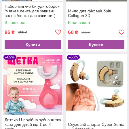
Набор мягкие бигуди-ободок
/мягкая лента для завивки
Мило для фіксації брів
волос /лента для завивки (
Collagen 3D
холодные бигуди )
В наявності
В наявності
85
60
₴
₴
300 ₴
200 ₴
Купити
Купити
–69%
–68%
Дитяча U-подібна зубна щітка
капа для дітей від 1 до 4
Слуховий апарат Cyber Sonic
років
+ 3 батарейки