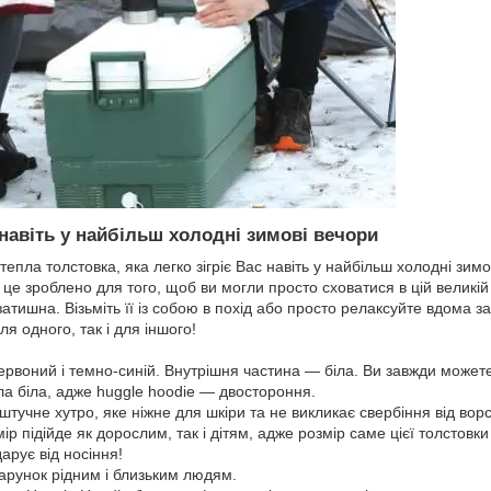
 навіть у найбільш холодні зимові вечори
епла толстовка, яка легко зігріє Вас навіть у найбільш холодні зимов
це зроблено для того, щоб ви могли просто сховатися в цій великій і м
затишна. Візьміть її із собою в похід або просто релаксуйте вдома
ля одного, так і для іншого!
червоний і темно-синій. Внутрішня частина — біла. Ви завжди может
ла біла, адже huggle hoodie — двостороння.
тучне хутро, яке ніжне для шкіри та не викликає свербіння від ворс
ір підійде як дорослим, так і дітям, адже розмір саме цієї толстовк
дарує від носіння!
дарунок рідним і близьким людям.