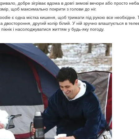
кривало, добре зігріває вдома в довгі зимові вечори або просто неба
змір, щоб максимально покрити з голови до ніг.
oodie є одна містка кишеня, щоб тримати під рукою все необхідне. 
на двостороння, другий колір білий. У ній зручно влаштується в телев
пікнік і насолоджуватися життям у будь-яку погоду.