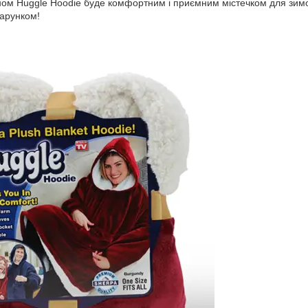
ом Huggle Hoodie буде комфортним і приємним містечком для зимови
арунком!