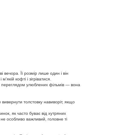
і вечора. Її розмір лише один і він
'якій кофті і зігріватися.
 за переглядом улюблених фільмів — вона
е вивернути толстовку навиворіт, якщо
инок, як часто буває від хутряних
и не особливо важливий, головне ті