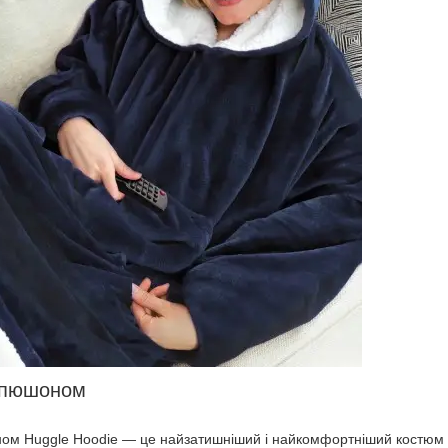
капюшоном
ом Huggle Hoodie — це найзатишніший і найкомфортніший костюм і