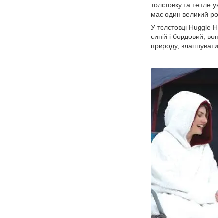
толстовку та тепле у
має один великий ро
У толстовці Huggle H
синій і бордовий, во
природу, влаштувати 