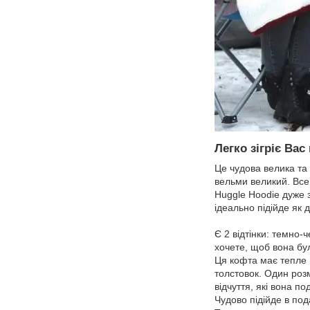
Легко зігріє Вас
Це чудова велика та т
вельми великий. Все 
Huggle Hoodie дуже 
ідеально підійде як д
Є 2 відтінки: темно-
хочете, щоб вона бу
Ця кофта має тепле ш
толстовок. Один розм
відчуття, які вона по
Чудово підійде в по