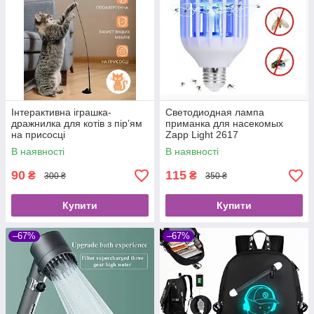
Інтерактивна іграшка-
Светодиодная лампа
дражнилка для котів з пір’ям
приманка для насекомых
на присосці
Zapp Light 2617
уничтожитель насекомых
В наявності
В наявності
90
115
₴
₴
300 ₴
350 ₴
Купити
Купити
–67%
–67%