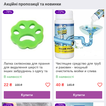
Акційні пропозиції та новинки
–78%
–72%
Лапка силіконова для прання
Чистящее средство для труб
для видалення шерсті та
и раковин - мощный
інших забруднень з одягу та
очиститель мойки и слива
меблів
Wild Tornado Sink Drain
В наявності
В наявності
Cleaner
22
40
₴
₴
100 ₴
145 ₴
Купити
Купити
–71%
–70%