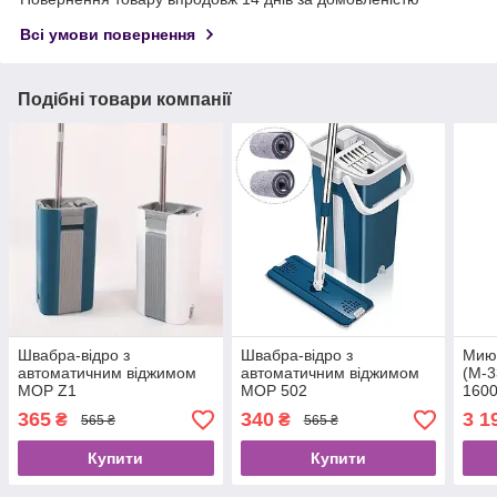
Всі умови повернення
Подібні товари компанії
Швабра-відро з
Швабра-відро з
Миюч
автоматичним віджимом
автоматичним віджимом
(M-3
MOP Z1
MOP 502
1600
для 
365
340
3 1
₴
₴
565 ₴
565 ₴
мебл
Купити
Купити