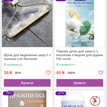
Парова щітка для шерсті з
Щітка для видалення шерсті з
впускним отвором для рідини
тканини Lint Remover
Pet comb
В наявності
В наявності
26
60
₴
₴
90 ₴
200 ₴
Купити
Купити
–70%
–67%