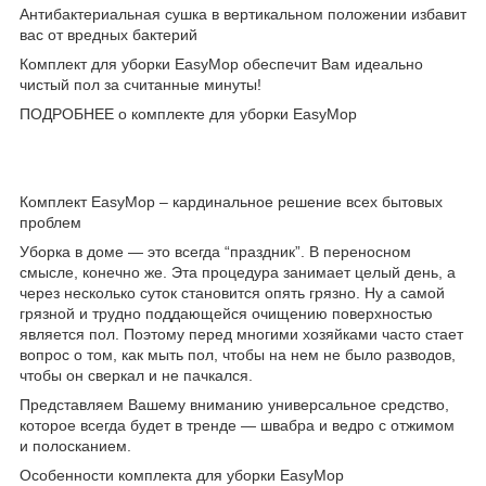
Антибактериальная сушка в вертикальном положении избавит
вас от вредных бактерий
Комплект для уборки EasyMop обеспечит Вам идеально
чистый пол за считанные минуты!
ПОДРОБНЕЕ о комплекте для уборки EasyMop
Комплект EasyMop – кардинальное решение всех бытовых
проблем
Уборка в доме — это всегда “праздник”. В переносном
смысле, конечно же. Эта процедура занимает целый день, а
через несколько суток становится опять грязно. Ну а самой
грязной и трудно поддающейся очищению поверхностью
является пол. Поэтому перед многими хозяйками часто стает
вопрос о том, как мыть пол, чтобы на нем не было разводов,
чтобы он сверкал и не пачкался.
Представляем Вашему вниманию универсальное средство,
которое всегда будет в тренде — швабра и ведро с отжимом
и полосканием.
Особенности комплекта для уборки EasyMop