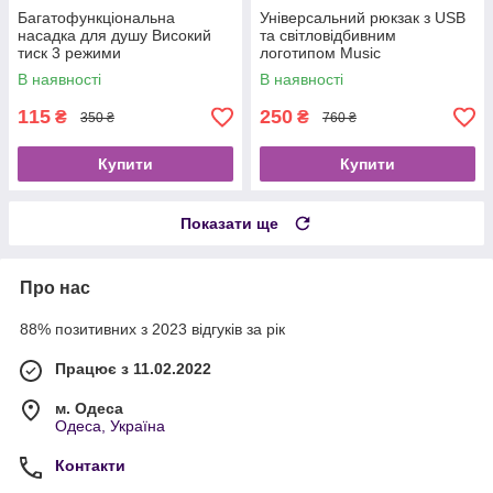
Багатофункціональна
Універсальний рюкзак з USB
насадка для душу Високий
та світловідбивним
тиск 3 режими
логотипом Music
В наявності
В наявності
115
250
₴
₴
350 ₴
760 ₴
Купити
Купити
Показати ще
Про нас
88% позитивних з 2023 відгуків за рік
Працює з 11.02.2022
м. Одеса
Одеса, Україна
Контакти