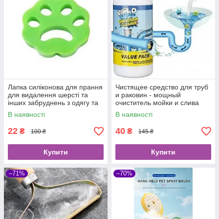
Лапка силіконова для прання
Чистящее средство для труб
для видалення шерсті та
и раковин - мощный
інших забруднень з одягу та
очиститель мойки и слива
меблів
Wild Tornado Sink Drain
В наявності
В наявності
Cleaner
22
40
₴
₴
100 ₴
145 ₴
Купити
Купити
–71%
–70%