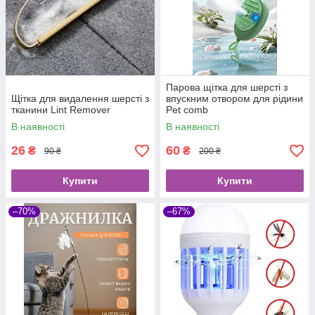
Парова щітка для шерсті з
Щітка для видалення шерсті з
впускним отвором для рідини
тканини Lint Remover
Pet comb
В наявності
В наявності
26
60
₴
₴
90 ₴
200 ₴
Купити
Купити
–70%
–67%