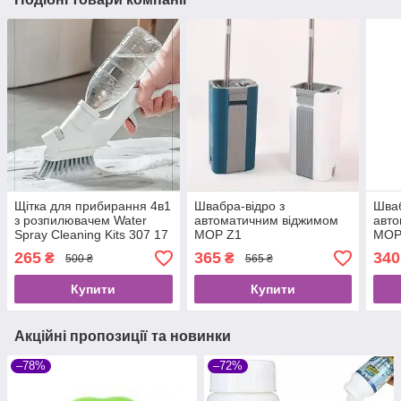
Щітка для прибирання 4в1
Швабра-відро з
Шваб
з розпилювачем Water
автоматичним віджимом
авто
Spray Cleaning Kits 307 17
MOP Z1
MOP
265
365
340
₴
₴
500 ₴
565 ₴
Купити
Купити
Акційні пропозиції та новинки
–78%
–72%