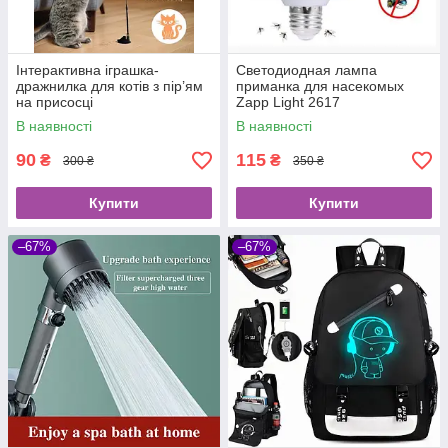
Інтерактивна іграшка-
Светодиодная лампа
дражнилка для котів з пір’ям
приманка для насекомых
на присосці
Zapp Light 2617
уничтожитель насекомых
В наявності
В наявності
90
115
₴
₴
300 ₴
350 ₴
Купити
Купити
–67%
–67%