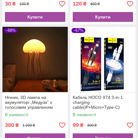
30
120
₴
₴
100 ₴
400 ₴
Купити
Купити
–68%
–67%
Нічник, 3D лампа на
Кабель HOCO X74 3-in-1
акумуляторі „Медуза” з
charging
голосовим управлінням
cable(iP+Micro+Type-C)
В наявності
В наявності
380
99
₴
₴
1 200 ₴
300 ₴