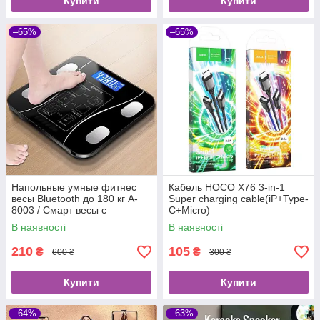
Купити
Купити
–65%
–65%
Напольные умные фитнес
Кабель HOCO X76 3-in-1
весы Bluetooth до 180 кг A-
Super charging cable(iP+Type-
8003 / Смарт весы с
C+Micro)
приложением
В наявності
В наявності
210
105
₴
₴
600 ₴
300 ₴
Купити
Купити
–64%
–63%