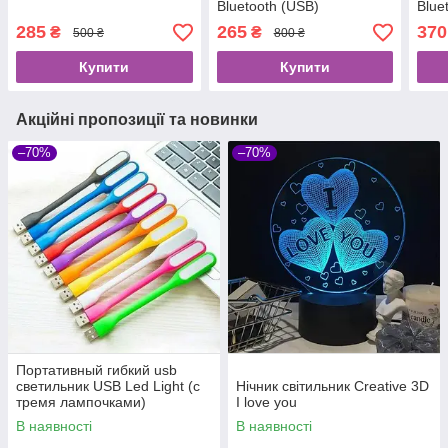
Bluetooth (USB)
Blue
Andr
285
265
370
₴
₴
500 ₴
800 ₴
Купити
Купити
Акційні пропозиції та новинки
–70%
–70%
Портативный гибкий usb
светильник USB Led Light (с
Нічник світильник Creative 3D
тремя лампочками)
I love you
В наявності
В наявності