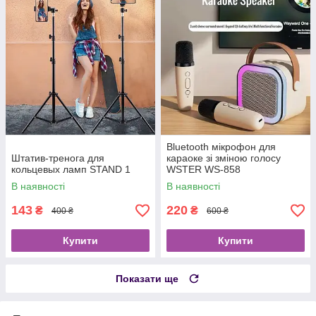
Bluetooth мікрофон для
Штатив-тренога для
караоке зі зміною голосу
кольцевых ламп STAND 1
WSTER WS-858
В наявності
В наявності
143
220
₴
₴
400 ₴
600 ₴
Купити
Купити
Показати ще