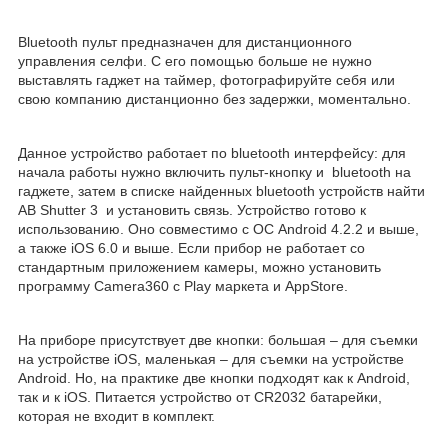
Bluetooth пульт предназначен для дистанционного
управления селфи. С его помощью больше не нужно
выставлять гаджет на таймер, фотографируйте себя или
свою компанию дистанционно без задержки, моментально.
Данное устройство работает по bluetooth интерфейсу: для
начала работы нужно включить пульт-кнопку и bluetooth на
гаджете, затем в списке найденных bluetooth устройств найти
AB Shutter 3 и установить связь. Устройство готово к
использованию. Оно совместимо с ОС Android 4.2.2 и выше,
а также iOS 6.0 и выше. Если прибор не работает со
стандартным приложением камеры, можно установить
программу Camera360 с Play маркета и AppStore.
На приборе присутствует две кнопки: большая – для съемки
на устройстве iOS, маленькая – для съемки на устройстве
Android. Но, на практике две кнопки подходят как к Android,
так и к iOS. Питается устройство от CR2032 батарейки,
которая не входит в комплект.