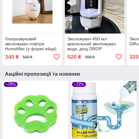
Ультразвуковий
Зволожувач 450 мл
Звол
зволожувач повітря
крапельний зволожувач
Diff
Humidifier (у формі яйця)
води, дощ DROP
133-Y18
HUMDIFIER AND199
340
520
320
₴
₴
500 ₴
900 ₴
Акційні пропозиції та новинки
–78%
–72%