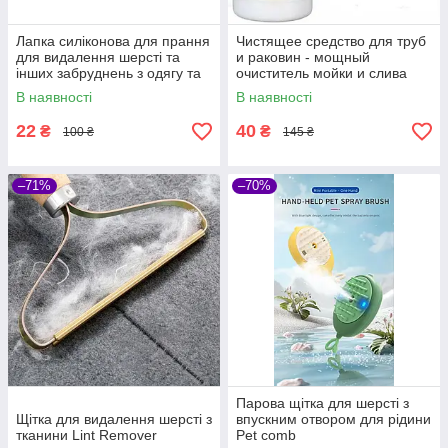
Лапка силіконова для прання
Чистящее средство для труб
для видалення шерсті та
и раковин - мощный
інших забруднень з одягу та
очиститель мойки и слива
меблів
Wild Tornado Sink Drain
В наявності
В наявності
Cleaner
22
40
₴
₴
100 ₴
145 ₴
–71%
–70%
Парова щітка для шерсті з
Щітка для видалення шерсті з
впускним отвором для рідини
тканини Lint Remover
Pet comb