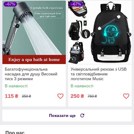
–67%
–67%
Багатофункціональна
Універсальний рюкзак з USB
насадка для душу Високий
та світловідбивним
тиск 3 режими
логотипом Music
В наявності
В наявності
115
250
₴
₴
350 ₴
760 ₴
Показати ще
Про нас