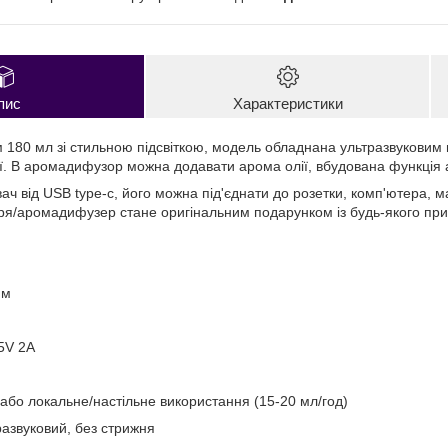
пис
Характеристики
 180 мл зі стильною підсвіткою, модель обладнана ультразвуковим
ії. В аромадифузор можна додавати арома олії, вбудована функція
ач від USB type-c, його можна під'єднати до розетки, комп'ютера, 
тря/аромадифузер стане оригінальним подарунком із будь-якого при
мм
5V 2A
або локальне/настільне використання (15-20 мл/год)
развуковий, без стрижня