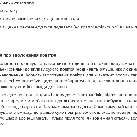
-C шнур живлення
ез запаху
атично вимикається, якщо немає води.
иміщення рекомендується додавати 3-4 краплі ефірної олії в чашу 
я про зволоження повітря:
ологості полегшує не тільки життя людини, а й сприяє росту кімнатн
нні схильні до впливу сухого повітря іноді навіть більше, ніж людин
зневоднення. Користь зволожувачів повітря для кімнатних рослин т
ого світу» потребує щоденного обприскування, але за гарної волого
скорочувати без шкоди для квітів.
то сухе повітря шкодить і стану дерев'яних меблів, підлог, погано вп
о всі предмети меблів із натуральних матеріалів потребують зволож
ій вигляд і слугувати Вам максимально довго. Саме тому найчастіш
вача в кімнату, де раніше сухе повітря, вологість власне повітря 
у, шафи або інші меблі. І тільки після того, як вони «нап'ються», во
ю.