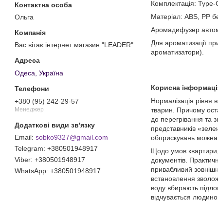
Комплектація: Type
Матеріал: ABS, PP б
Ольга
Аромадифузер автом
Для ароматизації пр
Вас вітає інтернет магазин "LEADER"
ароматизатори).
Одеса, Україна
Корисна інформаці
Нормалізація рівня в
+380 (95) 242-29-57
тварин. Причому оста
Менеджер
до перегрівання та 
представників «зелен
sobko9327@gmail.com
обприскувань можна 
+380501948917
Щодо умов квартири, 
+380501948917
документів. Практичн
привабливий зовнішн
+380501948917
встановлення зволожу
воду вбирають підлог
відчувається людино