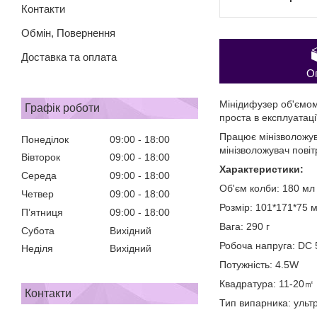
Контакти
Обмін, Повернення
Доставка та оплата
О
Мінідифузер об'ємом
Графік роботи
проста в експлуатац
Працює мінізволожув
Понеділок
09:00
18:00
мінізволожувач пові
Вівторок
09:00
18:00
Характеристики:
Середа
09:00
18:00
Об'єм колби: 180 мл
Четвер
09:00
18:00
Розмір: 101*171*75 
Пʼятниця
09:00
18:00
Вага: 290 г
Субота
Вихідний
Робоча напруга: DC 
Неділя
Вихідний
Потужність: 4.5W
Квадратура: 11-20㎡ 
Контакти
Тип випарника: ульт