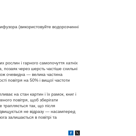
дифузора (використовуйте водорозчинні
их рослин і гарного самопочуття хатніх
а, позаяк через шерсть частіше схильні
акож очевидна — велика частина
сті повітря на 50% і вищої частоти
ливає на стан картин і їх рамок, книг і
еного повітря, щоб зберігати
е трапляється так, що після
підвищується не відразу — насамперед
лога залишається в повітрі та