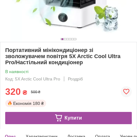
Портативний мінікондиціонер зі
зволожувачем повітря 5X Arctic Cool Ultra
Pro/Настільний кондиціонер
В наявності
Код: 5X Arctic Cool Ultra Pro
Роздріб
320
₴
500 ₴
Економія
180 ₴
Купити
Опис
Характеристики
Доставка
Оплата
Умови п