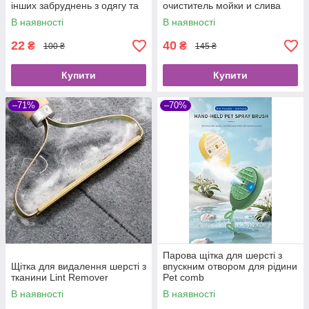
інших забруднень з одягу та
очиститель мойки и слива
меблів
Wild Tornado Sink Drain
В наявності
В наявності
Cleaner
22
40
₴
₴
100 ₴
145 ₴
Купити
Купити
–71%
–70%
Парова щітка для шерсті з
Щітка для видалення шерсті з
впускним отвором для рідини
тканини Lint Remover
Pet comb
В наявності
В наявності