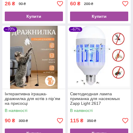
26
60
₴
₴
90 ₴
200 ₴
Купити
Купити
–70%
–67%
Інтерактивна іграшка-
Светодиодная лампа
дражнилка для котів з пір’ям
приманка для насекомых
на присосці
Zapp Light 2617
уничтожитель насекомых
В наявності
В наявності
90
115
₴
₴
300 ₴
350 ₴