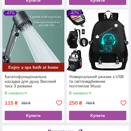
Купити
Купити
–67%
–67%
Багатофункціональна
Універсальний рюкзак з USB
насадка для душу Високий
та світловідбивним
тиск 3 режими
логотипом Music
В наявності
В наявності
115
250
₴
₴
350 ₴
760 ₴
Купити
Купити