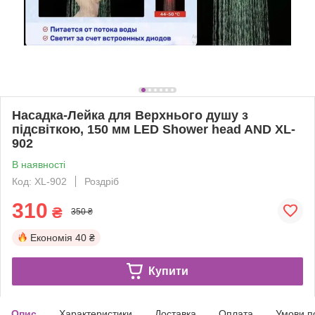
Насадка-Лейка для Верхнього душу з
підсвіткою, 150 мм LED Shower head AND XL-
902
В наявності
Код: XL-902
Роздріб
310
₴
350 ₴
Економія
40 ₴
Купити
Опис
Характеристики
Доставка
Оплата
Умови п