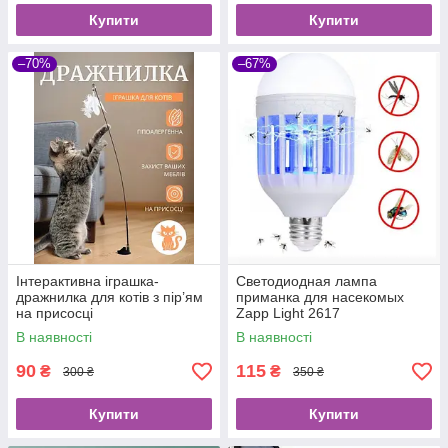
Купити
Купити
–70%
–67%
Інтерактивна іграшка-
Светодиодная лампа
дражнилка для котів з пір’ям
приманка для насекомых
на присосці
Zapp Light 2617
уничтожитель насекомых
В наявності
В наявності
90
115
₴
₴
300 ₴
350 ₴
Купити
Купити