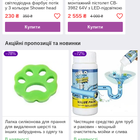
світлодіодна фарбує потік
монтажний пістолет CB-
у 3 кольори Shower head
3982 64V з LED-підсвіткою
AND XL-903
230
2 555
₴
₴
350 ₴
4 000 ₴
Купити
Купити
Акційні пропозиції та новинки
–78%
–72%
Лапка силіконова для прання
Чистящее средство для труб
для видалення шерсті та
и раковин - мощный
інших забруднень з одягу та
очиститель мойки и слива
меблів
Wild Tornado Sink Drain
В наявності
В наявності