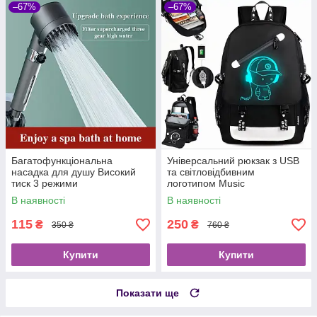
–67%
–67%
Багатофункціональна
Універсальний рюкзак з USB
насадка для душу Високий
та світловідбивним
тиск 3 режими
логотипом Music
В наявності
В наявності
115
250
₴
₴
350 ₴
760 ₴
Купити
Купити
Показати ще