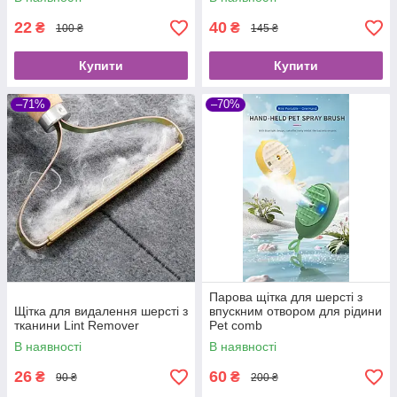
Cleaner
22
40
₴
₴
100 ₴
145 ₴
Купити
Купити
–71%
–70%
Парова щітка для шерсті з
Щітка для видалення шерсті з
впускним отвором для рідини
тканини Lint Remover
Pet comb
В наявності
В наявності
26
60
₴
₴
90 ₴
200 ₴