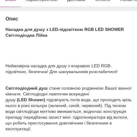
Опис
Насадка для душу з LED-підсвіткою RGB LED SHOWER
Світлодіодна Лійка
Неймовірна насадка для душу з яскравою LED RGB-
підсвіткою, безпечна! Для шанувальників розслабитися!
Світлодіодний душ
стане головною родзинкою Вашої ванної
кімнати. Світлодіодні лампочки всередині
душу
(
LED
Shower
)
підсвічують потік води, що проходить крізь
нього в різні кольори (зелений, синій, червоний). Під тиском
води світлодіоди миттєво вмикаються, водночас конструкція
приладу передбачає захист міні- гідрогенератора від вологи,
що робить пристосування довговічним і безпечним в
експлуатації.