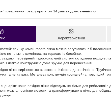
повернення товару протягом 14 днів
за домовленістю
пис
Характеристики
костей: спинку кемпінгового ліжка можна регулювати в 5 положення
жко не тільки в кемпінгах, на терасах і в басейнах.
: завдяки перевіреній і вдосконаленій системі складання похідне л
жко з легкою конструкцією дуже зручне для перенесення.
хідне ліжко вирізняється високою стійкістю й довговічністю. Трубча
ручка та легка вага. Металева конструкція кронштейна, товстіший три
 сценаріїв: наше похідне ліжко підходить не тільки для риболовлі в д
лонг можна повністю скласти та трансформувати в ліжко для обідньо
 дворі.