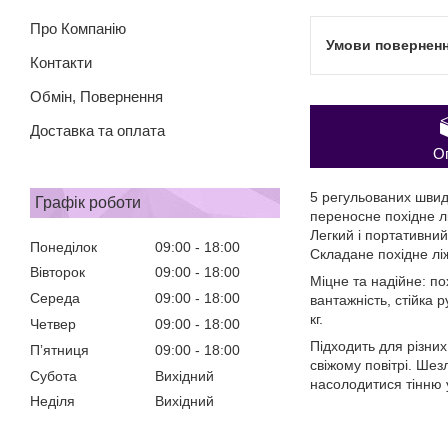
Про Компанію
Контакти
Обмін, Повернення
Доставка та оплата
О
5 регульованих швид
Графік роботи
переносне похідне лі
Легкий і портативний
Понеділок
09:00
18:00
Складане похідне лі
Вівторок
09:00
18:00
Міцне та надійне: по
Середа
09:00
18:00
вантажність, стійка 
кг.
Четвер
09:00
18:00
Підходить для різних
Пʼятниця
09:00
18:00
свіжому повітрі. Шез
Субота
Вихідний
насолодитися тінню у
Неділя
Вихідний