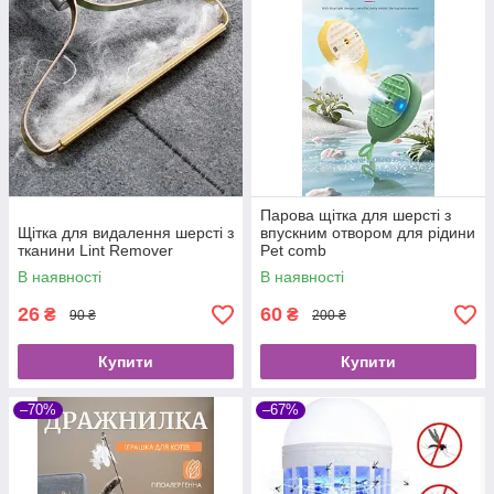
Парова щітка для шерсті з
Щітка для видалення шерсті з
впускним отвором для рідини
тканини Lint Remover
Pet comb
В наявності
В наявності
26
60
₴
₴
90 ₴
200 ₴
Купити
Купити
–70%
–67%