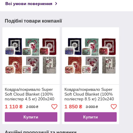
Всі умови повернення
Подібні товари компанії
Ковдра/покривало Super
Ковдра/покривало Super
Soft Cloud Blanket (100%
Soft Cloud Blanket (100%
поліестер 4.5 кг) 200х240
поліестер 8.5 кг) 210х240
см
см
1 110
1 850
₴
₴
2 000 ₴
3 000 ₴
Купити
Купити
Акційні пропозиції та новинки