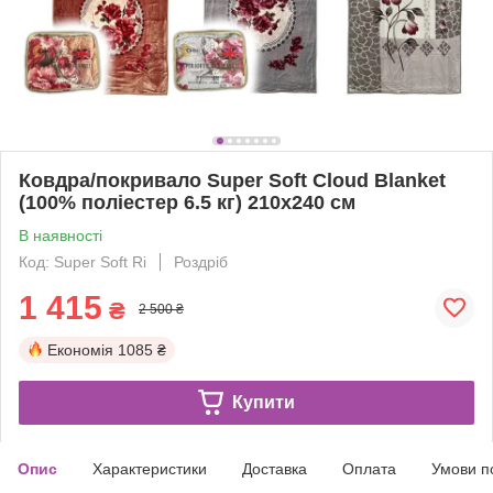
Ковдра/покривало Super Soft Cloud Blanket
(100% поліестер 6.5 кг) 210х240 см
В наявності
Код: Super Soft Ri
Роздріб
1 415
₴
2 500 ₴
Економія
1085 ₴
Купити
Опис
Характеристики
Доставка
Оплата
Умови п