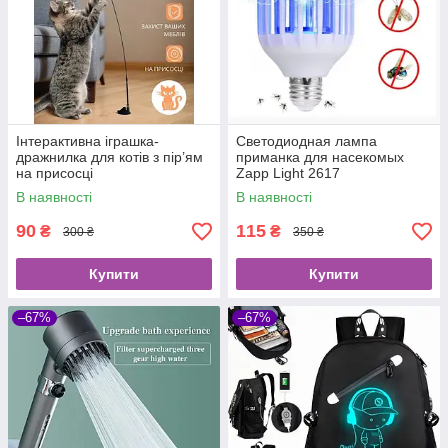
Інтерактивна іграшка-
Светодиодная лампа
дражнилка для котів з пір’ям
приманка для насекомых
на присосці
Zapp Light 2617
уничтожитель насекомых
В наявності
В наявності
90
115
₴
₴
300 ₴
350 ₴
Купити
Купити
–67%
–67%