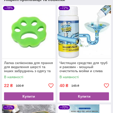
–78%
–72%
Лапка силіконова для прання
Чистящее средство для труб
для видалення шерсті та
и раковин - мощный
інших забруднень з одягу та
очиститель мойки и слива
меблів
Wild Tornado Sink Drain
В наявності
В наявності
Cleaner
22
40
₴
₴
100 ₴
145 ₴
Купити
Купити
–71%
–70%