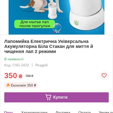
Лапомийка Електрична Універсальна
Акумуляторна Біла Стакан для миття й
чищення лап 2 режими
В наявності
Код: CSG 2422
Роздріб
350
₴
700 ₴
Економія
350 ₴
Купити
Опис
Характеристики
Доставка
Оплата
Умови п