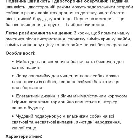
Подвійна швидкість і двостороннє обертання:
Подвійна
швидкість і двосторонній режим можуть задовольнити потреби
собаки в різних варіантах прання та догляду, як-от болото,
пісок, нижній бруд, джунглі тощо. Перше натискання — це
базове очищення, а друге — Глибоке очищення.
Легке розбирання та чищення:
3 кроки, щоб помити чашку
очисника після використання, спочатку зніміть кришку шайби,
зніміть силіконову щітку та постірайте пензлі безпосередньо.
Особливості:
Мийка для лап екологічно безпечна та безпечна для
хатніх тварин.
Легку лапомийку для чищення лапок собак можна
легко носити із собою, і вона не займає багато місця
для зберігання.
Елегантний дизайн із білим мінімалістичним корпусом
і сірими вставками гармонійно впишеться в інтер'єр
вашого будинку.
Чудовий подарунок усім власникам собак на всі
святкові та несвяткові випадки, як-от дні народження,
ювілеї тощо.
Характеристики: