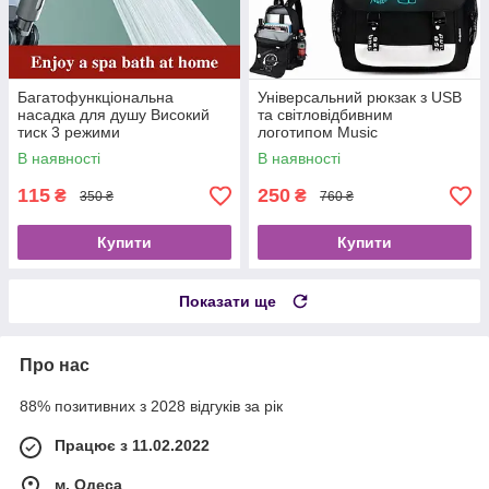
Багатофункціональна
Універсальний рюкзак з USB
насадка для душу Високий
та світловідбивним
тиск 3 режими
логотипом Music
В наявності
В наявності
115
250
₴
₴
350 ₴
760 ₴
Купити
Купити
Показати ще
Про нас
88% позитивних з 2028 відгуків за рік
Працює з 11.02.2022
м. Одеса