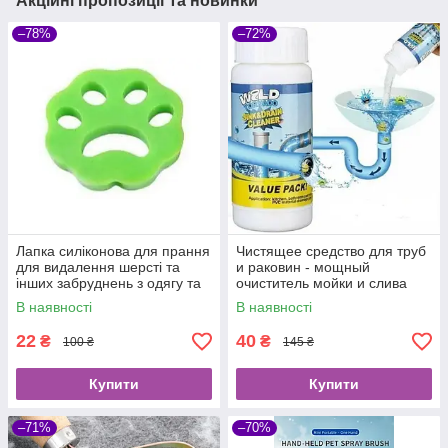
Акційні пропозиції та новинки
–78%
–72%
Лапка силіконова для прання
Чистящее средство для труб
для видалення шерсті та
и раковин - мощный
інших забруднень з одягу та
очиститель мойки и слива
меблів
Wild Tornado Sink Drain
В наявності
В наявності
Cleaner
22
40
₴
₴
100 ₴
145 ₴
Купити
Купити
–71%
–70%