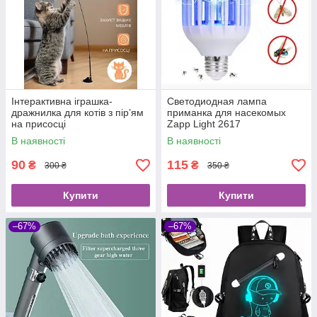
Інтерактивна іграшка-
Светодиодная лампа
дражнилка для котів з пір’ям
приманка для насекомых
на присосці
Zapp Light 2617
уничтожитель насекомых
В наявності
В наявності
90
115
₴
₴
300 ₴
350 ₴
Купити
Купити
–67%
–67%