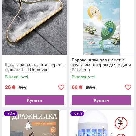
Парова щітка для шерсті з
Щітка для видалення шерсті з
впускним отвором для рідини
тканини Lint Remover
Pet comb
В наявності
В наявності
26
60
₴
₴
90 ₴
200 ₴
Купити
Купити
–70%
–67%