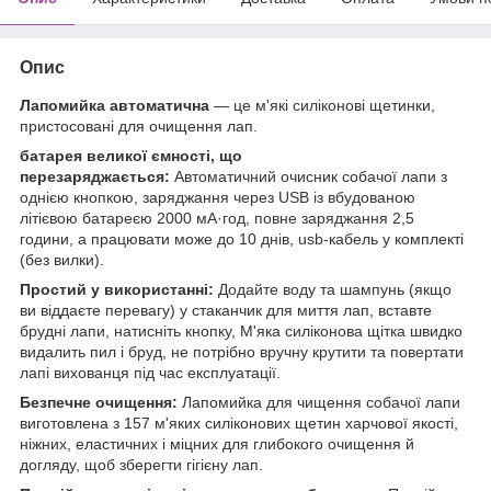
Опис
Лапомийка автоматична
— це м'які силіконові щетинки,
пристосовані для очищення лап.
батарея великої ємності, що
перезаряджається:
Автоматичний очисник собачої лапи з
однією кнопкою, заряджання через USB із вбудованою
літієвою батареєю 2000 мА·год, повне заряджання 2,5
години, а працювати може до 10 днів, usb-кабель у комплекті
(без вилки).
Простий у використанні:
Додайте воду та шампунь (якщо
ви віддаєте перевагу) у стаканчик для миття лап, вставте
брудні лапи, натисніть кнопку, М'яка силіконова щітка швидко
видалить пил і бруд, не потрібно вручну крутити та повертати
лапі вихованця під час експлуатації.
Безпечне очищення:
Лапомийка для чищення собачої лапи
виготовлена з 157 м'яких силіконових щетин харчової якості,
ніжних, еластичних і міцних для глибокого очищення й
догляду, щоб зберегти гігієну лап.