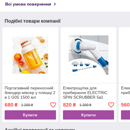
Всі умови повернення
Подібні товари компанії
Портативний переносний
Електрощітка для
Елек
блендер-міксер у пляшці 2
прибирання ELECTRIC
приб
в 1 G05 1500 мл
SPIN SCRUBBER 5в1
соковичавниця
(7,4V 2600 mAh)
680
820
560
₴
₴
1 200 ₴
1 200 ₴
акумуляторна
Купити
Купити