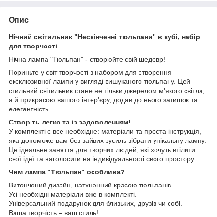
Опис
Нічний світильник "Нескінченні тюльпани" в кубі, набір
для творчості
Нічна лампа "Тюльпан" - створюйте свій шедевр!
Пориньте у світ творчості з набором для створення
ексклюзивної лампи у вигляді вишуканого тюльпану. Цей
стильний світильник стане не тільки джерелом м'якого світла,
а й прикрасою вашого інтер'єру, додав до нього затишок та
елегантність.
Створіть легко та із задоволенням!
У комплекті є все необхідне: матеріали та проста інструкція,
яка допоможе вам без зайвих зусиль зібрати унікальну лампу.
Це ідеальне заняття для творчих людей, які хочуть втілити
свої ідеї та наголосити на індивідуальності свого простору.
Чим лампа "Тюльпан" особлива?
Витончений дизайн, натхненний красою тюльпанів.
Усі необхідні матеріали вже в комплекті.
Універсальний подарунок для близьких, друзів чи собі.
Ваша творчість – ваш стиль!