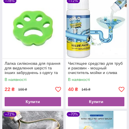
–78%
–72%
Лапка силіконова для прання
Чистящее средство для труб
для видалення шерсті та
и раковин - мощный
інших забруднень з одягу та
очиститель мойки и слива
меблів
Wild Tornado Sink Drain
В наявності
В наявності
Cleaner
22
40
₴
₴
100 ₴
145 ₴
Купити
Купити
–71%
–70%