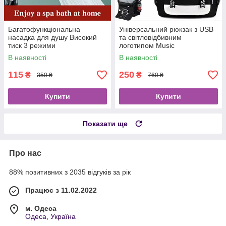
Багатофункціональна
Універсальний рюкзак з USB
насадка для душу Високий
та світловідбивним
тиск 3 режими
логотипом Music
В наявності
В наявності
115
250
₴
₴
350 ₴
760 ₴
Купити
Купити
Показати ще
Про нас
88% позитивних з 2035 відгуків за рік
Працює з 11.02.2022
м. Одеса
Одеса, Україна