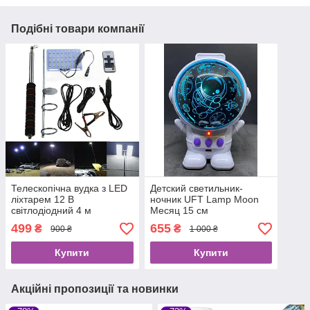
Подібні товари компанії
Телескопічна вудка з LED
Детский светильник-
ліхтарем 12 В
ночник UFT Lamp Moon
світлодіодний 4 м
Месяц 15 см
499
655
₴
₴
900 ₴
1 000 ₴
Купити
Купити
Акційні пропозиції та новинки