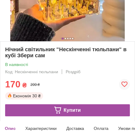
Нічний світильник "Нескінченні тюльпани" в
кубі Збери сам
В наявності
Код: Нескінченні тюльпани
Роздріб
170
₴
200 ₴
Економія
30 ₴
Купити
Опис
Характеристики
Доставка
Оплата
Умови п