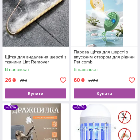
Парова щітка для шерсті з
Щітка для видалення шерсті з
впускним отвором для рідини
тканини Lint Remover
Pet comb
В наявності
В наявності
26
60
₴
₴
90 ₴
200 ₴
Купити
Купити
–70%
–67%