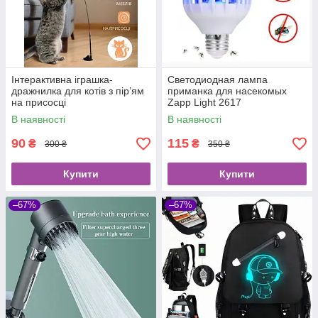
Інтерактивна іграшка-
Светодиодная лампа
дражнилка для котів з пір’ям
приманка для насекомых
на присосці
Zapp Light 2617
уничтожитель насекомых
В наявності
В наявності
90
115
₴
₴
300 ₴
350 ₴
Купити
Купити
–67%
–67%