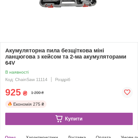
Акумуляторна пила безщіткова міні
ланцюгова з кейсом та 2-ма акумуляторами
64V
В наявності
Код: ChainSaw 11114
Роздріб
925
₴
1 200 ₴
Економія
275 ₴
Купити
Опис
Характеристики
Доставка
Оплата
Умови п