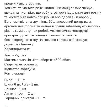
продуктивність різання.
Точність та чистота різів: Пиляльний ланцюг забезпечує
швидкі та чисті різи, що робить веткоріз ідеальним для точних
та чистих різів навіть при ручній або дерев'яній обробці.
Ергономічність та зручність: Збалансований центр ваги,
ергономічна форма та низька вібрація забезпечують високий
рівень комфорту при роботі. Асиметрична конструкція
пристрою дозволяє завжди стежити за рейкою
безпосередньо, а гнучка захисна кришка забезпечує
додаткову безпеку.
Характеристики:
Тип: побутова
Максимальна кількість обертів: 4500 об/хв
Старт: електрозапуск
Індикатор заряду: є
Комплектація:
Пила — 1 шт.
Шина 6 дюймів - 1 шт.
Ланцюг - 1 шт.
Акумулятор — 2 шт.
Зарядний пристрій – 1 шт.