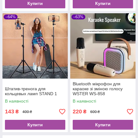
Купити
Купити
–64%
–63%
Bluetooth мікрофон для
Штатив-тренога для
караоке зі зміною голосу
кольцевых ламп STAND 1
WSTER WS-858
В наявності
В наявності
143
220
₴
₴
400 ₴
600 ₴
Купити
Купити