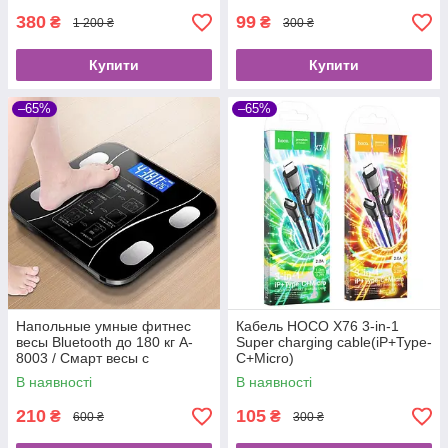
380
99
₴
₴
1 200 ₴
300 ₴
Купити
Купити
–65%
–65%
Напольные умные фитнес
Кабель HOCO X76 3-in-1
весы Bluetooth до 180 кг A-
Super charging cable(iP+Type-
8003 / Смарт весы с
C+Micro)
приложением
В наявності
В наявності
210
105
₴
₴
600 ₴
300 ₴