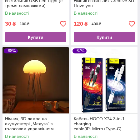
светильник USB Led Light (с
Нічник світильник Creative 3D
тремя лампочками)
I love you
В наявності
В наявності
30
120
₴
₴
100 ₴
400 ₴
Купити
Купити
–68%
–67%
Нічник, 3D лампа на
Кабель HOCO X74 3-in-1
акумуляторі „Медуза” з
charging
голосовим управлінням
cable(iP+Micro+Type-C)
В наявності
В наявності