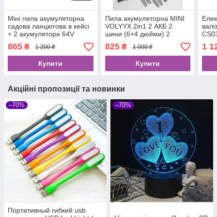
Міні пила акумуляторна
Пила акумуляторна MINI
Елек
садова ланцюгова в кейсі
VOLYYX 2in1 2 АКБ 2
валі
+ 2 акумулятори 64V
шини (6+4 дюйми) 2
CS0
ланцюги GREEN
865
825
1 1
₴
₴
1 200 ₴
1 000 ₴
Купити
Купити
Акційні пропозиції та новинки
–70%
–70%
Портативный гибкий usb