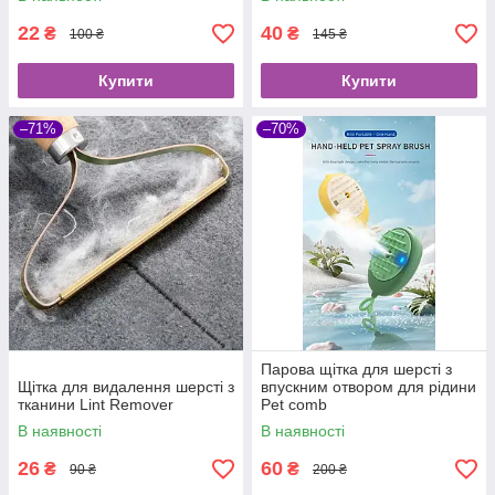
Cleaner
22
40
₴
₴
100 ₴
145 ₴
Купити
Купити
–71%
–70%
Парова щітка для шерсті з
Щітка для видалення шерсті з
впускним отвором для рідини
тканини Lint Remover
Pet comb
В наявності
В наявності
26
60
₴
₴
90 ₴
200 ₴