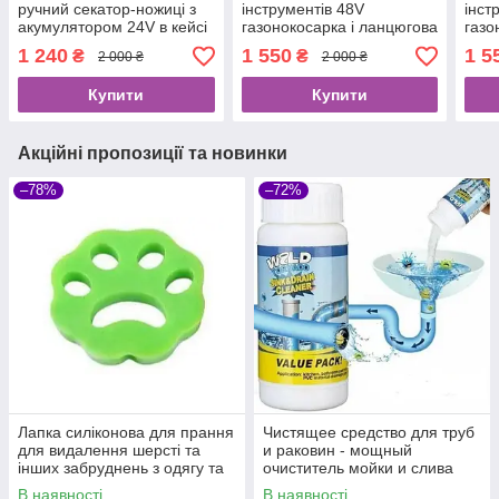
ручний секатор-ножиці з
інструментів 48V
інст
акумулятором 24V в кейсі
газонокосарка і ланцюгова
газо
2 АКБ Жовтий
міні-пила
міні
1 240
1 550
1 5
₴
₴
2 000 ₴
2 000 ₴
Купити
Купити
Акційні пропозиції та новинки
–78%
–72%
Лапка силіконова для прання
Чистящее средство для труб
для видалення шерсті та
и раковин - мощный
інших забруднень з одягу та
очиститель мойки и слива
меблів
Wild Tornado Sink Drain
В наявності
В наявності