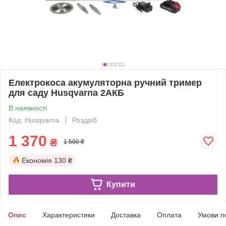
Електрокоса акумуляторна ручний тример
для саду Husqvarna 2АКБ
В наявності
Код: Husqvarna
Роздріб
1 370
₴
1 500 ₴
Економія
130 ₴
Купити
Опис
Характеристики
Доставка
Оплата
Умови п