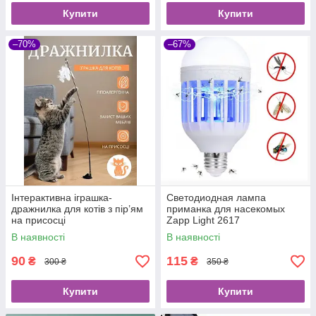
Купити
Купити
–70%
–67%
Інтерактивна іграшка-
Светодиодная лампа
дражнилка для котів з пір’ям
приманка для насекомых
на присосці
Zapp Light 2617
уничтожитель насекомых
В наявності
В наявності
90
115
₴
₴
300 ₴
350 ₴
Купити
Купити