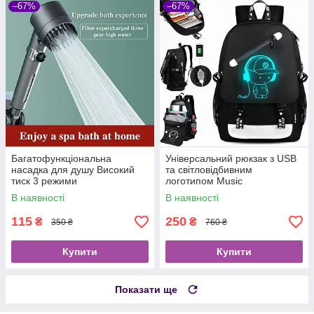
–67%
–67%
Багатофункціональна
Універсальний рюкзак з USB
насадка для душу Високий
та світловідбивним
тиск 3 режими
логотипом Music
В наявності
В наявності
115
250
₴
₴
350 ₴
760 ₴
Купити
Купити
Показати ще