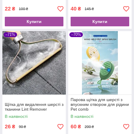
Cleaner
22
40
₴
₴
100 ₴
145 ₴
Купити
Купити
–71%
–70%
Парова щітка для шерсті з
Щітка для видалення шерсті з
впускним отвором для рідини
тканини Lint Remover
Pet comb
В наявності
В наявності
26
60
₴
₴
90 ₴
200 ₴