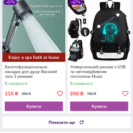
–67%
–67%
Багатофункціональна
Універсальний рюкзак з USB
насадка для душу Високий
та світловідбивним
тиск 3 режими
логотипом Music
В наявності
В наявності
115
250
₴
₴
350 ₴
760 ₴
Купити
Купити
Показати ще