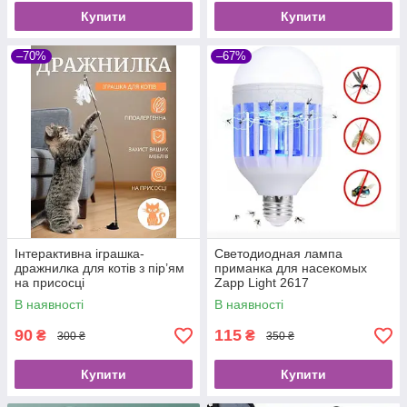
Купити
Купити
–70%
–67%
Інтерактивна іграшка-
Светодиодная лампа
дражнилка для котів з пір’ям
приманка для насекомых
на присосці
Zapp Light 2617
уничтожитель насекомых
В наявності
В наявності
90
115
₴
₴
300 ₴
350 ₴
Купити
Купити