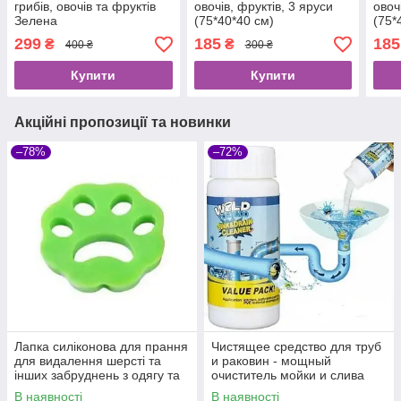
грибів, овочів та фруктів
овочів, фруктів, 3 яруси
овоч
Зелена
(75*40*40 см)
(75*
299
185
185
₴
₴
400 ₴
300 ₴
Купити
Купити
Акційні пропозиції та новинки
–78%
–72%
Лапка силіконова для прання
Чистящее средство для труб
для видалення шерсті та
и раковин - мощный
інших забруднень з одягу та
очиститель мойки и слива
меблів
Wild Tornado Sink Drain
В наявності
В наявності