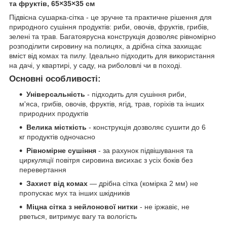
та фруктів, 65×35×35 см
Підвісна сушарка-сітка - це зручне та практичне рішення для
природного сушіння продуктів: риби, овочів, фруктів, грибів,
зелені та трав. Багатоярусна конструкція дозволяє рівномірно
розподілити сировину на полицях, а дрібна сітка захищає
вміст від комах та пилу. Ідеально підходить для використання
на дачі, у квартирі, у саду, на риболовлі чи в поході.
Основні особливості:
Універсальність
- підходить для сушіння риби,
м'яса, грибів, овочів, фруктів, ягід, трав, горіхів та інших
природних продуктів
Велика місткість
- конструкція дозволяє сушити до 6
кг продуктів одночасно
Рівномірне сушіння
- за рахунок підвішування та
циркуляції повітря сировина висихає з усіх боків без
перевертання
Захист від комах
— дрібна сітка (комірка 2 мм) не
пропускає мух та інших шкідників
Міцна сітка з нейлонової нитки
- не іржавіє, не
рветься, витримує вагу та вологість