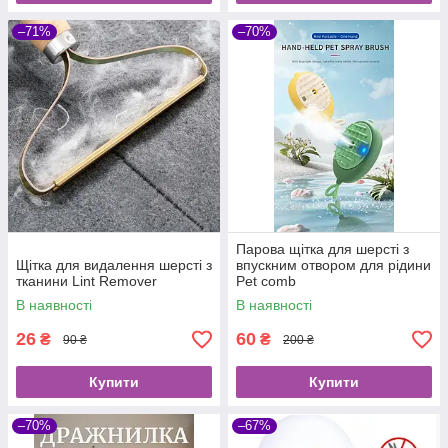
–71%
–70%
Парова щітка для шерсті з
Щітка для видалення шерсті з
впускним отвором для рідини
тканини Lint Remover
Pet comb
В наявності
В наявності
26
60
₴
₴
90 ₴
200 ₴
Купити
Купити
–70%
–67%