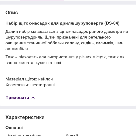
Опис
Набір щіток-насадок для дриля/шуруповерта (DS-04)
Даний набір складається з щіток-насадок різного діаметра на
шуруповерт/дриль. Щітки призначені для ретельного
очищення тканинної оббивки салону, сидінь, килимків, шин
автомобіля.
Також підходять для використання у різних місцях, таких як
ванна кімната, кухня та інші.
Матеріал щіток: нейлон
Хвостовики: шестигранні
Приховати
Характеристики
Основні
Країна виробник
Китай