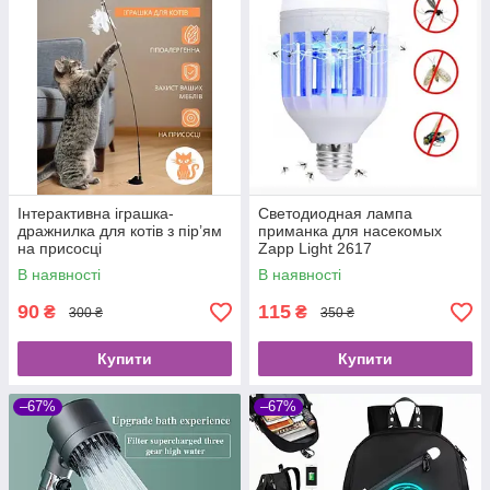
Інтерактивна іграшка-
Светодиодная лампа
дражнилка для котів з пір’ям
приманка для насекомых
на присосці
Zapp Light 2617
уничтожитель насекомых
В наявності
В наявності
90
115
₴
₴
300 ₴
350 ₴
Купити
Купити
–67%
–67%