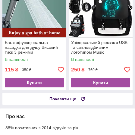
Багатофункціональна
Універсальний рюкзак з USB
насадка для душу Високий
та світловідбивним
тиск 3 режими
логотипом Music
В наявності
В наявності
115
250
₴
₴
350 ₴
760 ₴
Купити
Купити
Показати ще
Про нас
88% позитивних з 2014 відгуків за рік