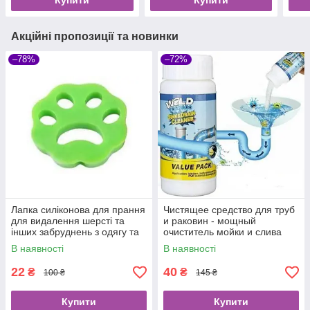
Купити
Купити
Акційні пропозиції та новинки
–78%
–72%
Лапка силіконова для прання
Чистящее средство для труб
для видалення шерсті та
и раковин - мощный
інших забруднень з одягу та
очиститель мойки и слива
меблів
Wild Tornado Sink Drain
В наявності
В наявності
Cleaner
22
40
₴
₴
100 ₴
145 ₴
Купити
Купити