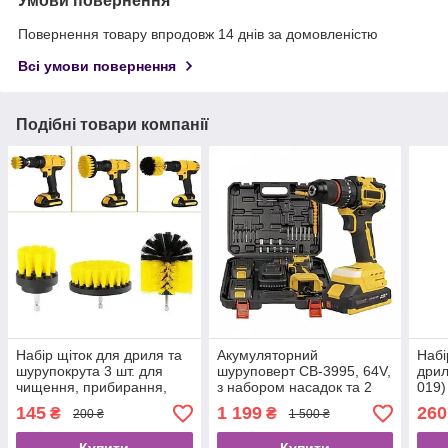
Умови повернення
Повернення товару впродовж 14 днів за домовленістю
Всі умови повернення
Подібні товари компанії
Набір щіток для дриля та
Акумуляторний
Набі
шурупокрута 3 шт. для
шуруповерт CB-3995, 64V,
дрил
чищення, прибирання,
з набором насадок та 2
019)
хімчистки (DS-01)
акумуляторами
145
1 199
260
₴
₴
200 ₴
1 500 ₴