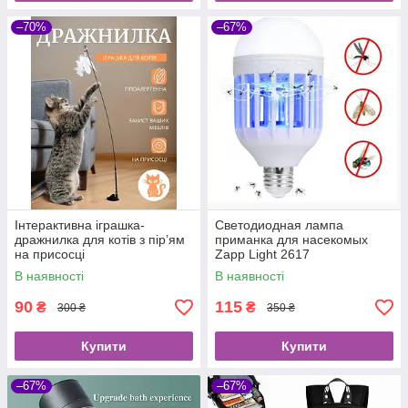
–70%
–67%
Інтерактивна іграшка-
Светодиодная лампа
дражнилка для котів з пір’ям
приманка для насекомых
на присосці
Zapp Light 2617
уничтожитель насекомых
В наявності
В наявності
90
115
₴
₴
300 ₴
350 ₴
Купити
Купити
–67%
–67%