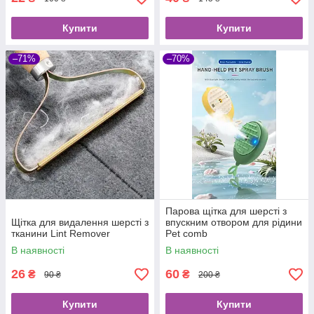
Купити
Купити
–71%
–70%
Парова щітка для шерсті з
Щітка для видалення шерсті з
впускним отвором для рідини
тканини Lint Remover
Pet comb
В наявності
В наявності
26
60
₴
₴
90 ₴
200 ₴
Купити
Купити