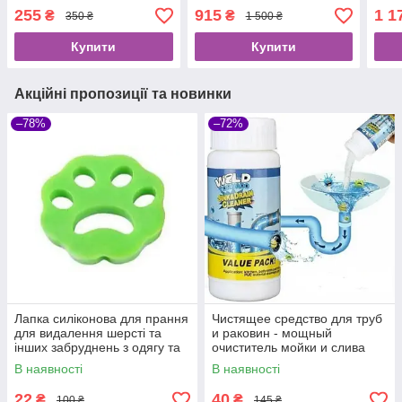
тримач WO 30
АРАБСЬКІ+ТОЧКИ
60
255
915
1 1
₴
₴
350 ₴
1 500 ₴
Купити
Купити
Акційні пропозиції та новинки
–78%
–72%
Лапка силіконова для прання
Чистящее средство для труб
для видалення шерсті та
и раковин - мощный
інших забруднень з одягу та
очиститель мойки и слива
меблів
Wild Tornado Sink Drain
В наявності
В наявності
Cleaner
22
40
₴
₴
100 ₴
145 ₴