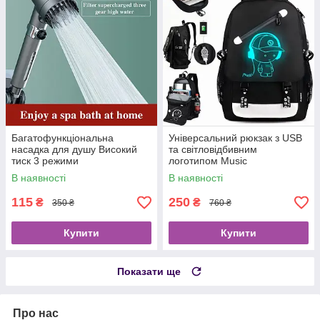
Багатофункціональна
Універсальний рюкзак з USB
насадка для душу Високий
та світловідбивним
тиск 3 режими
логотипом Music
В наявності
В наявності
115
250
₴
₴
350 ₴
760 ₴
Купити
Купити
Показати ще
Про нас