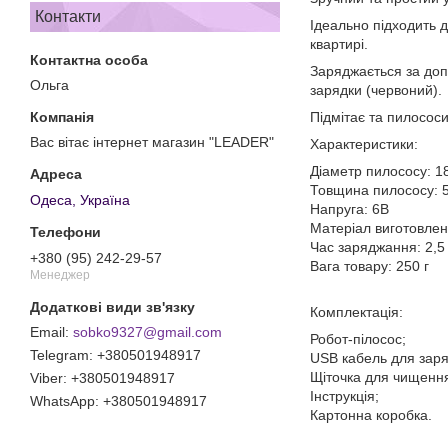
Контакти
Ідеально підходить 
квартирі.
Заряджається за доп
Ольга
зарядки (червоний).
Підмітає та пилососи
Вас вітає інтернет магазин "LEADER"
Характеристики:
Діаметр пилососу: 1
Товщина пилососу: 5
Одеса, Україна
Напруга: 6В
Матеріал виготовлен
Час заряджання: 2,5
+380 (95) 242-29-57
Вага товару: 250 г
Менеджер
Комплектація:
sobko9327@gmail.com
Робот-пілосос;
+380501948917
USB кабель для зар
Щіточка для чищенн
+380501948917
Інструкція;
+380501948917
Картонна коробка.