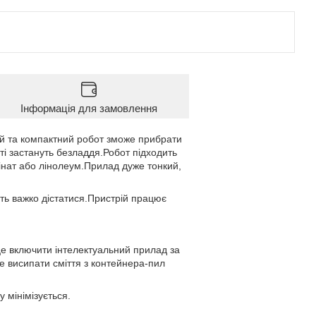
Інформація для замовлення
й та компактний робот зможе прибрати
ті застануть безладдя.Робот підходить
мінат або лінолеум.Прилад дуже тонкий,
ть важко дістатися.Пристрій працює
це включити інтелектуальний прилад за
е висипати сміття з контейнера-пил
 мінімізується.