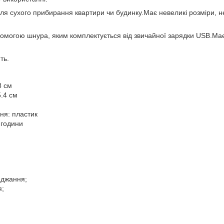
для сухого прибирання квартири чи будинку.Має невеликі розміри, н
омогою шнура, яким комплектується від звичайної зарядки USB.Має 
ть.
8 см
.4 см
ня: пластик
 години
яджання;
я;