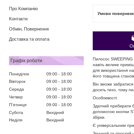
Про Компанію
Контакти
Обмін, Повернення
Доставка та оплата
О
Пилосос SWEEPING R
Графік роботи
навіть велике примі
для використання на 
Понеділок
09:00
18:00
його товщина станов
Вівторок
09:00
18:00
Він зможе забратися
Середа
09:00
18:00
досить тихо, тому п
Четвер
09:00
18:00
Особливості:
Пʼятниця
09:00
18:00
Здатний прибирати б
допомогою кнопки ST
Субота
Вихідний
збірки.
Неділя
Вихідний
Є універсальним при
Зручний та простий у