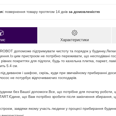
повернення товару протягом 14 днів
за домовленістю
пис
Характеристики
OBOT допоможе підтримувати чистоту та порядок у будинку.Легки
щення.Із цим пристроєм не потрібно переживати, що несподівані гос
рівних покриттях для підлоги, будь то кахельна плитка, паркет, ла
ить 5.4 см.
 під диваном і шафою, скрізь, куди при звичайному прибиранні доси
илосос не потурбує відпочиваючих господарів.
удинки без Вашої допомоги.Все, що потрібне для початку роботи, 
ART.Єдине, що Вам потрібно зробити після закінчення збирання, ц
строєм, завдяки якому участь людини у процесі прибирання будинку
 використанні.