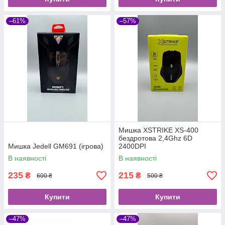
–61%
–57%
Мишка XSTRIKE XS-400
бездротова 2,4Ghz 6D
Мишка Jedell GM691 (ігрова)
2400DPI
В наявності
В наявності
235
215
₴
₴
600 ₴
500 ₴
Купити
Купити
–47%
–47%