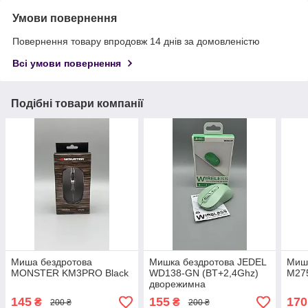
Умови повернення
Повернення товару впродовж 14 днів за домовленістю
Всі умови повернення
Подібні товари компанії
Миша бездротова
Мишка бездротова JEDEL
Миша
MONSTER KM3PRO Black
WD138-GN (BT+2,4Ghz)
M27
дворежимна
145
155
170
₴
₴
200 ₴
200 ₴