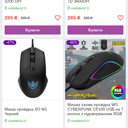
3200 DPI
7D 3600DPI
В наявності
В наявності
265
265
₴
₴
500 ₴
500 ₴
Купити
Купити
–47%
–46%
Мишка ігрова провідна WS
Миша провідна XO M1
CYBERPUNK CP100 USB на 7
Чорний
кнопок з підсвічуванням RGB
В наявності
В наявності