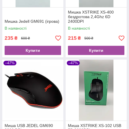
Мишка XSTRIKE XS-400
бездротова 2,4Ghz 6D
Мишка Jedell GM691 (ігрова)
2400DPI
В наявності
В наявності
235
215
₴
₴
600 ₴
500 ₴
Купити
Купити
–47%
–47%
Миша USB JEDEL GM690
Миша XSTRIKE XS-102 USB