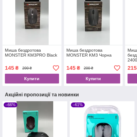
Миша бездротова
Миша бездротова
Миш
MONSTER KM3PRO Black
MONSTER KM3 Чорна
безд
240
145
145
215
₴
₴
200 ₴
200 ₴
Купити
Купити
Акційні пропозиції та новинки
–66%
–61%