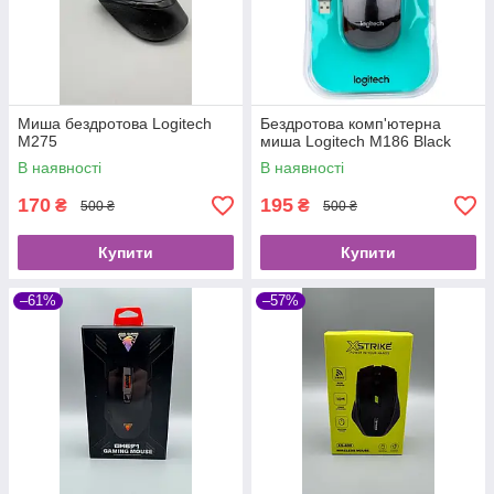
Миша бездротова Logitech
Бездротова комп'ютерна
M275
миша Logitech M186 Black
В наявності
В наявності
170
195
₴
₴
500 ₴
500 ₴
Купити
Купити
–61%
–57%