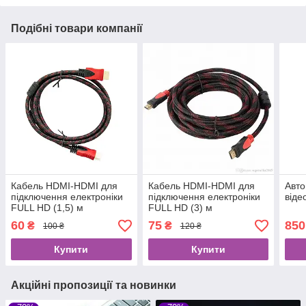
Подібні товари компанії
Кабель HDMI-HDMI для
Кабель HDMI-HDMI для
Авто
підключення електроніки
підключення електроніки
віде
FULL HD (1,5) м
FULL HD (3) м
60
75
850
₴
₴
100 ₴
120 ₴
Купити
Купити
Акційні пропозиції та новинки