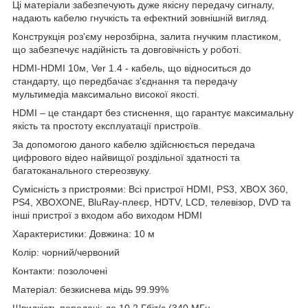
Ці матеріали забезпечують дуже якісну передачу сигналу,
надають кабелю гнучкість та ефектний зовнішній вигляд.
Конструкція роз'єму нерозбірна, залита гнучким пластиком,
що забезпечує надійність та довговічність у роботі.
HDMI-HDMI 10м, Ver 1.4 - кабель, що відноситься до
стандарту, що передбачає з'єднання та передачу
мультимедіа максимально високої якості.
HDMI – це стандарт без стиснення, що гарантує максимальну
якість та простоту експлуатації пристроїв.
За допомогою даного кабелю здійснюється передача
цифрового відео найвищої роздільної здатності та
багатоканального стереозвуку.
Сумісність з пристроями: Всі пристрої HDMI, PS3, XBOX 360,
PS4, XBOXONE, BluRay-плеєр, HDTV, LCD, телевізор, DVD та
інші пристрої з входом або виходом HDMI
Характеристики: Довжина: 10 м
Колір: чорний/червоний
Контакти: позолочені
Матеріал: безкиснева мідь 99.99%
Швидкість передачі: до 10.2 Гбіт/с (340 МГц