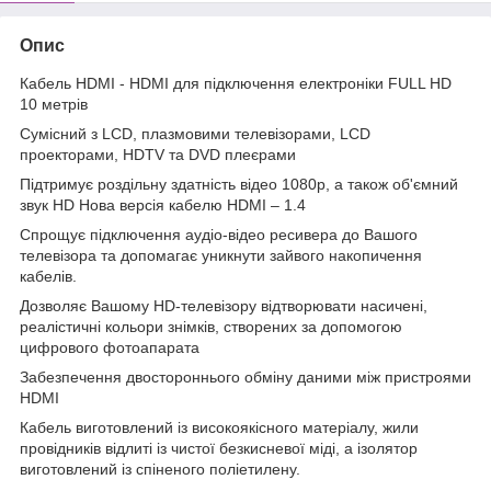
Опис
Кабель HDMI - HDMI для підключення електроніки FULL HD
10 метрів
Сумісний з LCD, плазмовими телевізорами, LCD
проекторами, HDTV та DVD плеєрами
Підтримує роздільну здатність відео 1080p, а також об'ємний
звук HD Нова версія кабелю HDMI – 1.4
Спрощує підключення аудіо-відео ресивера до Вашого
телевізора та допомагає уникнути зайвого накопичення
кабелів.
Дозволяє Вашому HD-телевізору відтворювати насичені,
реалістичні кольори знімків, створених за допомогою
цифрового фотоапарата
Забезпечення двостороннього обміну даними між пристроями
HDMI
Кабель виготовлений із високоякісного матеріалу, жили
провідників відлиті із чистої безкисневої міді, а ізолятор
виготовлений із спіненого поліетилену.