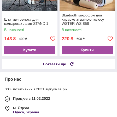
Bluetooth мікрофон для
Штатив-тренога для
караоке зі зміною голосу
кольцевых ламп STAND 1
WSTER WS-858
В наявності
В наявності
143
220
₴
₴
400 ₴
600 ₴
Купити
Купити
Показати ще
Про нас
88% позитивних з 2031 відгука за рік
Працює з 11.02.2022
м. Одеса
Одеса, Україна