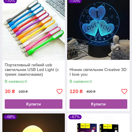
–70%
–70%
Портативный гибкий usb
светильник USB Led Light (с
Нічник світильник Creative 3D
тремя лампочками)
I love you
В наявності
В наявності
30
120
₴
₴
100 ₴
400 ₴
Купити
Купити
–68%
–67%