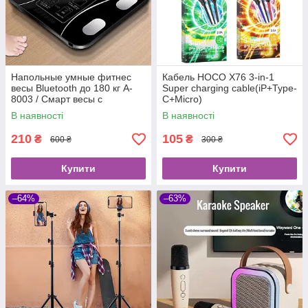
Напольные умные фитнес
Кабель HOCO X76 3-in-1
весы Bluetooth до 180 кг A-
Super charging cable(iP+Type-
8003 / Смарт весы с
C+Micro)
приложением
В наявності
В наявності
210
105
₴
₴
600 ₴
300 ₴
Купити
Купити
–64%
–63%