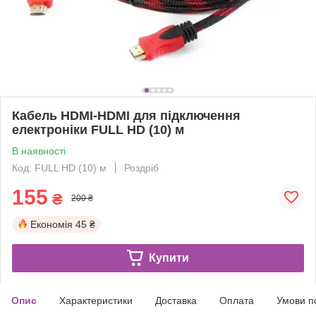
Кабель HDMI-HDMI для підключення
електроніки FULL HD (10) м
В наявності
Код: FULL HD (10) м
Роздріб
155
₴
200 ₴
Економія
45 ₴
Купити
Опис
Характеристики
Доставка
Оплата
Умови п