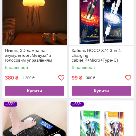
Нічник, 3D лампа на
Кабель HOCO X74 3-in-1
акумуляторі „Медуза” з
charging
голосовим управлінням
cable(iP+Micro+Type-C)
В наявності
В наявності
380
99
₴
₴
1 200 ₴
300 ₴
Купити
Купити
–65%
–65%