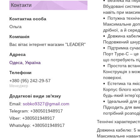
Безпека на пер
Контакти
Вбудовані систем
навіть при макси
Потужна техніч
Максимальне допу
Ольга
дрібної, а й серед
Довжина кабелю
Подовжений шнур з
Вас вітає інтернет магазин "LEADER"
Підтримка суча
Порт Type-C – це
що потребують пі
Одеса, Україна
Простота встан
Конструкція з мож
поверхні.
+380 (95) 242-29-57
Естетика та які
Менеджер
Корпус білого кол
будь-який інтер'єр
Ідеальний для 
sobko9327@gmail.com
Підходить для ви
+380501948917
потрібний розподі
+380501948917
Технічні характерист
+380501948917
Довжина кабелю: 5 
Максимальне навант