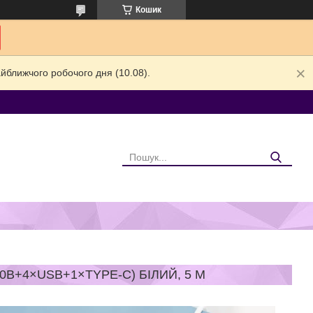
Кошик
йближчого робочого дня (10.08).
В+4×USB+1×TYPE-C) БІЛИЙ, 5 М