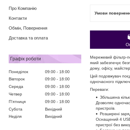
Про Компанію
Контакти
Обмін, Повернення
Доставка та оплата
О
Мережевий фільтр-по
Графік роботи
який забезпечує безп
дому, офісу, майстер
Понеділок
09:00
18:00
Цей подовжувач поєд
Вівторок
09:00
18:00
одночасного підключе
Середа
09:00
18:00
Переваги:
Четвер
09:00
18:00
Збільшена кільк
Пʼятниця
09:00
18:00
Дозволяє одночас
пристроїв.
Субота
Вихідний
Розширені заря
Неділя
Вихідний
Оснащений 4 USB-
пристрої без вик