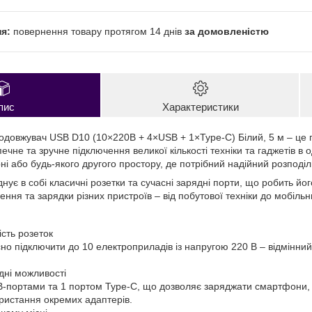
повернення товару протягом 14 днів
за домовленістю
пис
Характеристики
довжувач USB D10 (10×220В + 4×USB + 1×Type-C) Білий, 5 м – це 
ечне та зручне підключення великої кількості техніки та гаджетів в 
ні або будь-якого другого простору, де потрібний надійний розподі
нує в собі класичні розетки та сучасні зарядні порти, що робить й
ння та зарядки різних пристроїв – від побутової техніки до мобільн
ість розеток
но підключити до 10 електроприладів із напругою 220 В – відмінний
дні можливості
портами та 1 портом Type-C, що дозволяє заряджати смартфони, 
ористання окремих адаптерів.