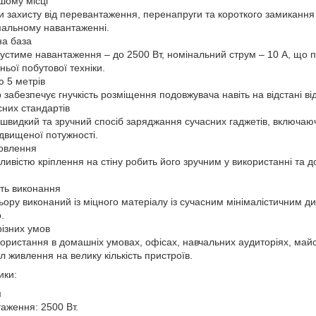
шому місці
и захисту від перевантаження, перенапруги та короткого замиканн
мальному навантаженні.
на база
стиме навантаження – до 2500 Вт, номінальний струм – 10 А, що п
ньої побутової техніки.
 5 метрів
абезпечує гнучкість розміщення подовжувача навіть на відстані від
сних стандартів
 швидкий та зручний спосіб заряджання сучасних гаджетів, включа
двищеної потужності.
овлення
ливістю кріплення на стіну робить його зручним у використанні та 
сть виконання
ьору виконаний із міцного матеріалу із сучасним мінімалістичним д
.
різних умов
користання в домашніх умовах, офісах, навчальних аудиторіях, май
л живлення на велику кількість пристроїв.
ики:
м
аження: 2500 Вт.