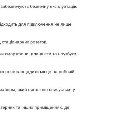
я забезпечують безпечну експлуатацію
ідходить для підключення не лише
 стаціонарних розеток.
ючи смартфони, планшети та ноутбуки,
дозволяє заощадити місце на робочій
изайном, який органічно вписується у
стернях та інших приміщеннях, де